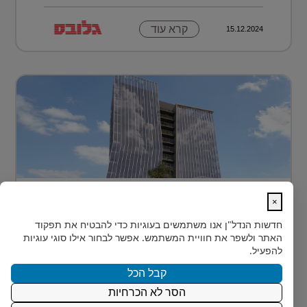
קרא עוד
15.12.2024
בית חדש לרפואה, חדשנות ומדע –
×
MEDIPORT תל השומ...
חדשות הנדל"ן
אנו משתמשים בעוגיות כדי להבטיח את תפקוד
MEDIPORT תל השומר - נבנה לפרוץ דרך אל המחר
האתר ולשפר את חוויית המשתמש. אפשר לבחור אילו סוגי עוגיות
בעולם הרפואה של המאה ה-21, קצב החדשנות אינו
להפעיל.
מאפשר מנ...
קבל הכל
הסר לא הכרחיות
קרא עוד
15.12.2024