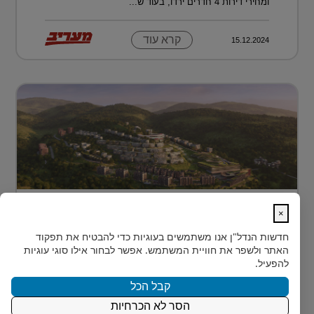
ומחירי דירות 4 חדרים ירדו, בעוד ש...
קרא עוד
15.12.2024
מתחם מגורים פורץ דרך בלב טביליסי
×
בירת גאורג?...
חדשות הנדל"ן
אנו משתמשים בעוגיות כדי להבטיח את תפקוד
בלב טביליסי, בין השכונות המבוקשות Vake וSaburtalo, כ-2
האתר ולשפר את חוויית המשתמש. אפשר לבחור אילו סוגי עוגיות
ק"מ בלבד מהאוניברסיטה של העיר, מוקם TBILISI
להפעיל.
ACRES - פ...
קבל הכל
הסר לא הכרחיות