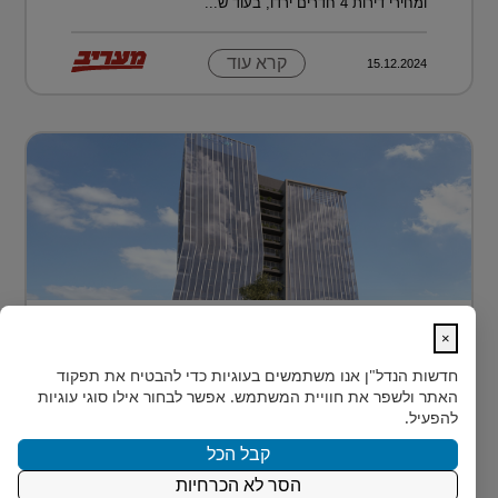
ומחירי דירות 4 חדרים ירדו, בעוד ש...
קרא עוד
15.12.2024
בית חדש לרפואה, חדשנות ומדע –
×
MEDIPORT תל השומ...
חדשות הנדל"ן
אנו משתמשים בעוגיות כדי להבטיח את תפקוד
MEDIPORT תל השומר - נבנה לפרוץ דרך אל המחר
האתר ולשפר את חוויית המשתמש. אפשר לבחור אילו סוגי עוגיות
בעולם הרפואה של המאה ה-21, קצב החדשנות אינו
להפעיל.
מאפשר מנ...
קבל הכל
הסר לא הכרחיות