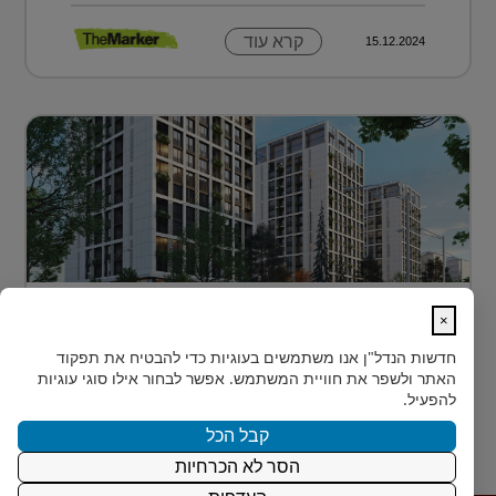
קרא עוד
15.12.2024
דירה בטביליסי בירת גאורגיה ב-70 אלף
×
דולר בלבד...
חדשות הנדל"ן
אנו משתמשים בעוגיות כדי להבטיח את תפקוד
כשחושבים על השקעות נדל"ן מעבר לים, מדינה אחת
האתר ולשפר את חוויית המשתמש. אפשר לבחור אילו סוגי עוגיות
נמצאת בשנים האחרונות בראש הרשימה של משקיעים
להפעיל.
ישראלים רבים: גאורגיה. ...
קבל הכל
הסר לא הכרחיות
קרא עוד
15.12.2024