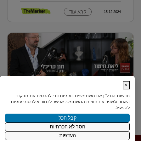
קרא עוד
15.12.2024
×
נדל״ן למתחילים: איך עושים את הצעד
חדשות הנדל"ן
אנו משתמשים בעוגיות כדי להבטיח את תפקוד
הראשון?
האתר ולשפר את חוויית המשתמש. אפשר לבחור אילו סוגי עוגיות
רבים מאיתנו הישראלים חולמים על השקעת נדל״ן – אבל
להפעיל.
נתקעים בשלב הראשון.
קבל הכל
הסר לא הכרחיות
קרא עוד
15.12.2024
העדפות