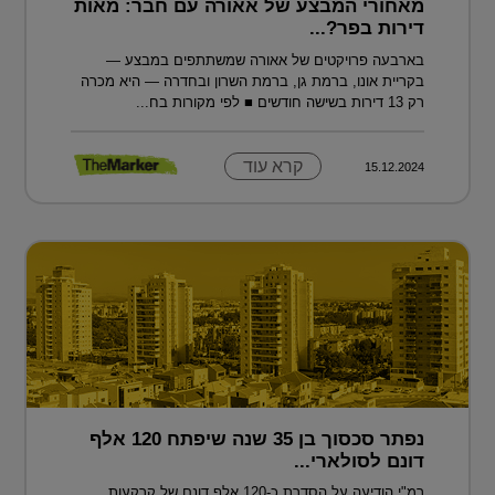
מאחורי המבצע של אאורה עם חבר: מאות
דירות בפר?...
בארבעה פרויקטים של אאורה שמשתתפים במבצע —
בקריית אונו, ברמת גן, ברמת השרון ובחדרה — היא מכרה
רק 13 דירות בשישה חודשים ■ לפי מקורות בח...
קרא עוד
15.12.2024
נפתר סכסוך בן 35 שנה שיפתח 120 אלף
דונם לסולארי...
רמ"י הודיעה על הסדרת כ-120 אלף דונם של קרקעות