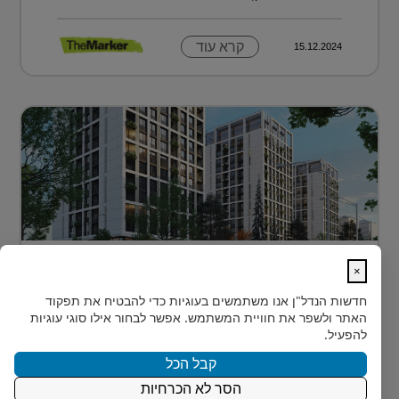
קרא עוד
15.12.2024
דירה בטביליסי בירת גאורגיה ב-70 אלף
×
דולר בלבד...
חדשות הנדל"ן
אנו משתמשים בעוגיות כדי להבטיח את תפקוד
כשחושבים על השקעות נדל"ן מעבר לים, מדינה אחת
האתר ולשפר את חוויית המשתמש. אפשר לבחור אילו סוגי עוגיות
נמצאת בשנים האחרונות בראש הרשימה של משקיעים
להפעיל.
ישראלים רבים: גאורגיה. ...
קבל הכל
הסר לא הכרחיות