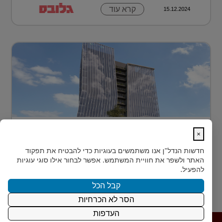
קרא עוד
15.12.2024
בית חדש לרפואה, חדשנות ומדע –
×
MEDIPORT תל השומ...
חדשות הנדל"ן
אנו משתמשים בעוגיות כדי להבטיח את תפקוד
MEDIPORT תל השומר - נבנה לפרוץ דרך אל המחר
האתר ולשפר את חוויית המשתמש. אפשר לבחור אילו סוגי עוגיות
בעולם הרפואה של המאה ה-21, קצב החדשנות אינו
להפעיל.
מאפשר מנ...
קבל הכל
הסר לא הכרחיות
קרא עוד
15.12.2024
העדפות