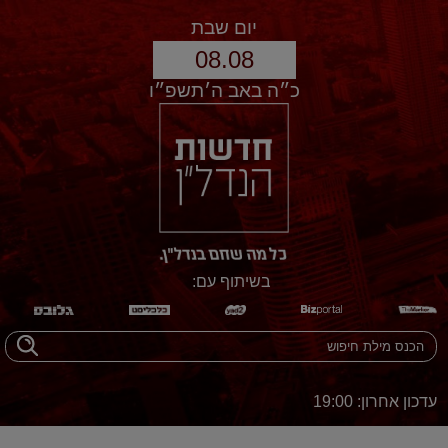
יום שבת
08.08
כ״ה באב ה׳תשפ״ו
בשיתוף עם:
עדכון אחרון: 19:00