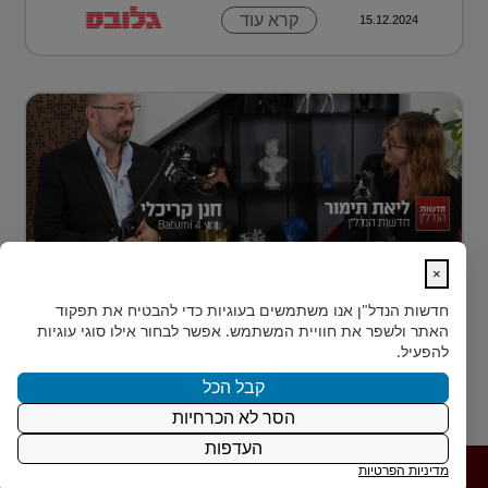
קרא עוד
15.12.2024
×
נדל״ן למתחילים: איך עושים את הצעד
חדשות הנדל"ן
אנו משתמשים בעוגיות כדי להבטיח את תפקוד
הראשון?
האתר ולשפר את חוויית המשתמש. אפשר לבחור אילו סוגי עוגיות
רבים מאיתנו הישראלים חולמים על השקעת נדל״ן – אבל
להפעיל.
נתקעים בשלב הראשון.
קבל הכל
הסר לא הכרחיות
קרא עוד
15.12.2024
העדפות
מדיניות הפרטיות
פרטיות
|
תנאי
|
Powered by משרד דיגיטל