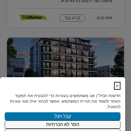
מלאכה לצד דו-קיום בין יהודים וע...
קרא עוד
15.12.2024
×
לגור מעל כולם ועדיין להרגיש חלק מהעיר
חדשות הנדל"ן
אנו משתמשים בעוגיות כדי להבטיח את תפקוד
בלב הצפון-הישן של תל אביב, במרחק דקות הליכה ספורות
האתר ולשפר את חוויית המשתמש. אפשר לבחור אילו סוגי עוגיות
מהלוקיישנים האייקוניים ביותר בעיר, מציעה Rozio
להפעיל.
SELECTED - מותג הי?...
קבל הכל
הסר לא הכרחיות
קרא עוד
15.12.2024