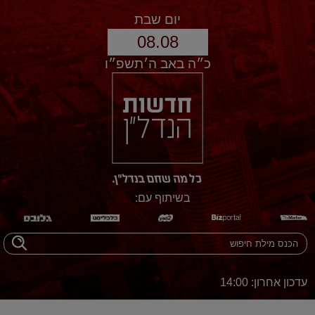
יום שבת
08.08
כ״ה באב ה׳תשפ״ו
בשיתוף עם:
עדכון אחרון: 14:00