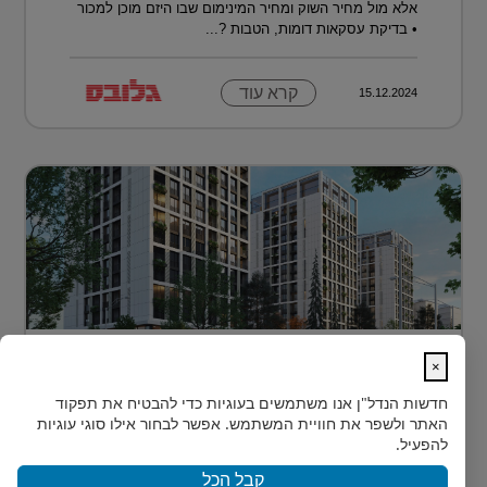
אלא מול מחיר השוק ומחיר המינימום שבו היזם מוכן למכור
• בדיקת עסקאות דומות, הטבות ?...
קרא עוד
15.12.2024
דירה בטביליסי בירת גאורגיה ב-70 אלף
×
דולר בלבד...
חדשות הנדל"ן
אנו משתמשים בעוגיות כדי להבטיח את תפקוד
כשחושבים על השקעות נדל"ן מעבר לים, מדינה אחת
האתר ולשפר את חוויית המשתמש. אפשר לבחור אילו סוגי עוגיות
נמצאת בשנים האחרונות בראש הרשימה של משקיעים
להפעיל.
ישראלים רבים: גאורגיה. ...
קבל הכל