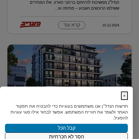
הנדל"ן ממשיכות להיחתם ברחבי הארץ. אלו המחירים
ששילמו הרוכשים השבוע – מחיפה וע...
קרא עוד
15.12.2024
×
לגור מעל כולם ועדיין להרגיש חלק מהעיר
חדשות הנדל"ן
אנו משתמשים בעוגיות כדי להבטיח את תפקוד
בלב הצפון-הישן של תל אביב, במרחק דקות הליכה ספורות
האתר ולשפר את חוויית המשתמש. אפשר לבחור אילו סוגי עוגיות
מהלוקיישנים האייקוניים ביותר בעיר, מציעה Rozio
להפעיל.
SELECTED - מותג הי?...
קבל הכל
הסר לא הכרחיות