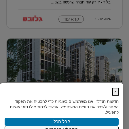
בלוד • זו רק עוד חברה שרכשה בשנו...
קרא עוד
15.12.2024
דירה בטביליסי בירת גאורגיה ב-70 אלף
×
דולר בלבד...
חדשות הנדל"ן
אנו משתמשים בעוגיות כדי להבטיח את תפקוד
כשחושבים על השקעות נדל"ן מעבר לים, מדינה אחת
האתר ולשפר את חוויית המשתמש. אפשר לבחור אילו סוגי עוגיות
נמצאת בשנים האחרונות בראש הרשימה של משקיעים
להפעיל.
ישראלים רבים: גאורגיה. ...
קבל הכל