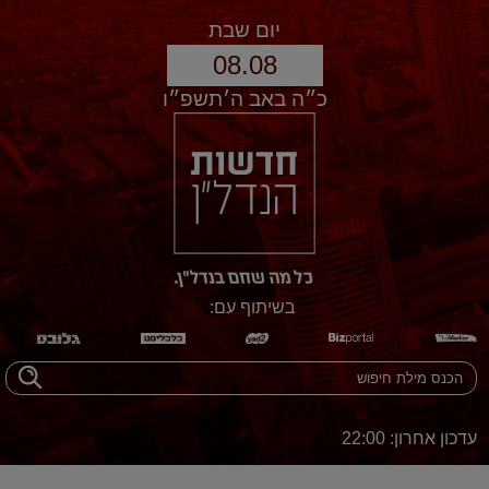
יום שבת
08.08
כ״ה באב ה׳תשפ״ו
בשיתוף עם:
עדכון אחרון: 22:00