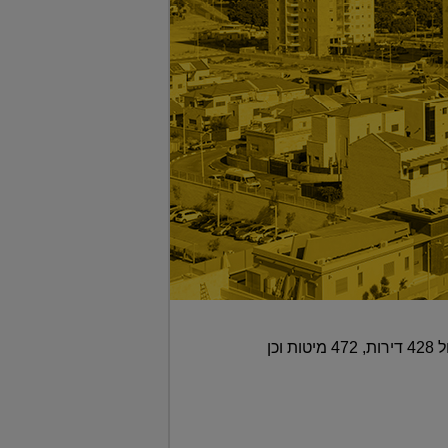
במסגרת המכרז תקים החברה מבני מעונות בני תשע קומות, בשטח של כ-16 אלף מ"ר ■ הפרויקט יכלול 428 דירות, 472 מיטות וכן