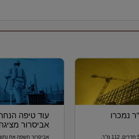
רות של 160 מ"ר נמכרו
עוד טיפה הנחה
אביסרור מציגה .
וגם: בעפולה נמכרה דירת גן בת 5.5 חדרים, 112 מ"ר,
אביסרור חשפה את נתונ