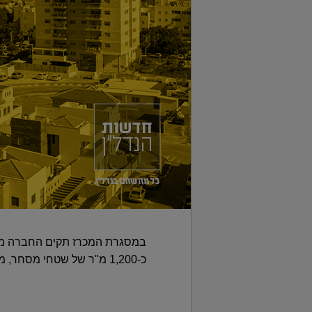
כ-1,200 מ"ר של שטחי מסחר, מועדון סטודנטים ושירותים נלווים אחרים