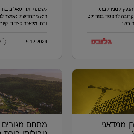
הנפקת מניות בתל
לשכונת ואדי סאליב בחיפ
קרובה להפסד בפרויקט
היא מתחדשת. אפשר למצו
בשנו...
ובתי מלאכה לצד דו-קיום ב
15.12.2024
ק
ן ממדאני
מתחם מגורים פ
..
טביליסי בירת גא