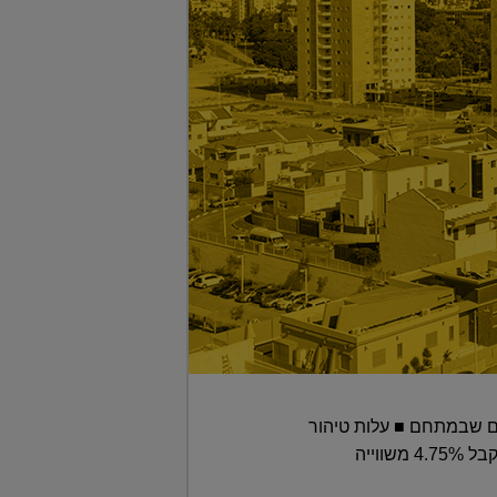
וב יבוצעו 500 קידוחי קרקע כדי לאמוד את היקף הזיהום ב-1,700 הדונמים שבמתחם ■ עלות טיהור