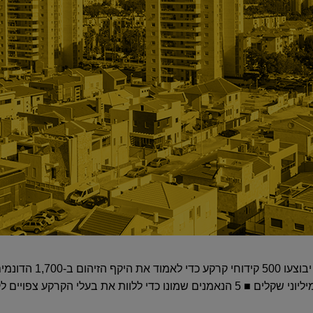
פינוי שדה התעופה החל, ובקר
לי הקרקע צפויים לקבל 4.75% משווייה