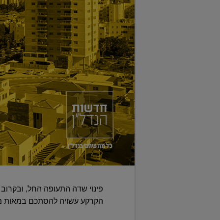
הקרקע עשויה להסתכם במאות מיליוני שקלים ■ 5 הנאמנים שמונו כדי ללוות את בע