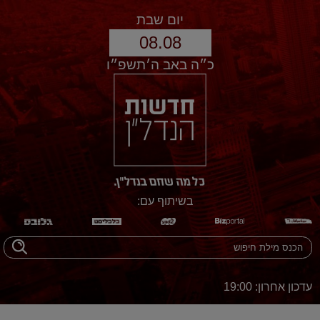
יום שבת
08.08
כ״ה באב ה׳תשפ״ו
בשיתוף עם:
עדכון אחרון: 19:00