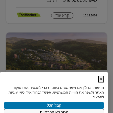
למיקרוקוסמוס של ישראל — דתית...
קרא עוד
15.12.2024
מתחם מגורים פורץ דרך בלב טביליסי
×
בירת גאורג?...
חדשות הנדל"ן
אנו משתמשים בעוגיות כדי להבטיח את תפקוד
בלב טביליסי, בין השכונות המבוקשות Vake וSaburtalo, כ-2
האתר ולשפר את חוויית המשתמש. אפשר לבחור אילו סוגי עוגיות
ק"מ בלבד מהאוניברסיטה של העיר, מוקם TBILISI
להפעיל.
ACRES - פ...
קבל הכל
הסר לא הכרחיות