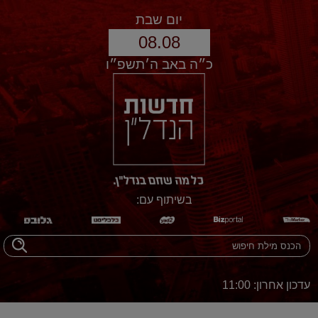
יום שבת
08.08
כ״ה באב ה׳תשפ״ו
בשיתוף עם:
עדכון אחרון: 11:00