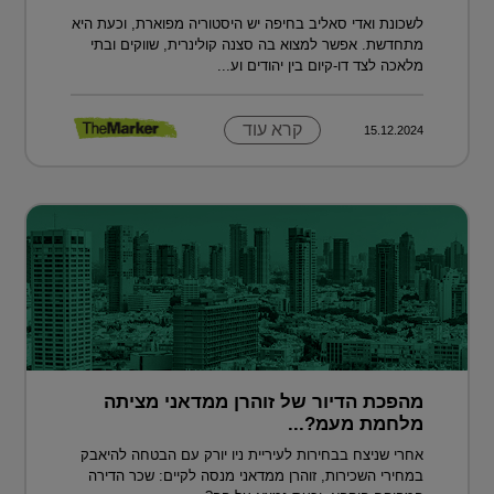
לשכונת ואדי סאליב בחיפה יש היסטוריה מפוארת, וכעת היא
מתחדשת. אפשר למצוא בה סצנה קולינרית, שווקים ובתי
מלאכה לצד דו-קיום בין יהודים וע...
קרא עוד
15.12.2024
מהפכת הדיור של זוהרן ממדאני מציתה
מלחמת מעמ?...
אחרי שניצח בבחירות לעיריית ניו יורק עם הבטחה להיאבק
במחירי השכירות, זוהרן ממדאני מנסה לקיים: שכר הדירה