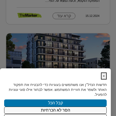
המפוקח הוקפא, וכעת נמצא על הפ?...
קרא עוד
15.12.2024
×
לגור מעל כולם ועדיין להרגיש חלק מהעיר
חדשות הנדל"ן
אנו משתמשים בעוגיות כדי להבטיח את תפקוד
בלב הצפון-הישן של תל אביב, במרחק דקות הליכה ספורות
האתר ולשפר את חוויית המשתמש. אפשר לבחור אילו סוגי עוגיות
מהלוקיישנים האייקוניים ביותר בעיר, מציעה Rozio
להפעיל.
SELECTED - מותג הי?...
קבל הכל
הסר לא הכרחיות
קרא עוד
15.12.2024