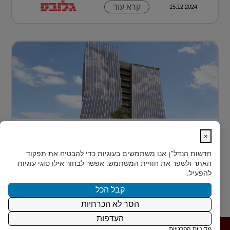
קרא עוד
15.12.2024
בית חדש לרפואה, חדשנות ומדע –
×
MEDIPORT תל השומ...
חדשות הנדל"ן
אנו משתמשים בעוגיות כדי להבטיח את תפקוד
MEDIPORT תל השומר - נבנה לפרוץ דרך אל המחר
האתר ולשפר את חוויית המשתמש. אפשר לבחור אילו סוגי עוגיות
בעולם הרפואה של המאה ה-21, קצב החדשנות אינו
להפעיל.
מאפשר מנ...
קבל הכל
הסר לא הכרחיות
קרא עוד
15.12.2024
העדפות
מדיניות הפרטיות