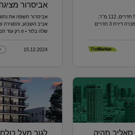
אביסרור מציגה .
וגם: בעפולה נמכרה דירת גן בת 5.5 חדרים, 112 מ"ר,
אביסרור חשפה את נתונ
תמורת 1.45 מיליון שקל ■ ובכמה נמכרה דירת 3 חדרים
אביב השבוע, והסגירה 
שלה בלוד • זו רק עוד ח
15.12.2024
ק
 סאליב תהיה
לגור מעל כולם 