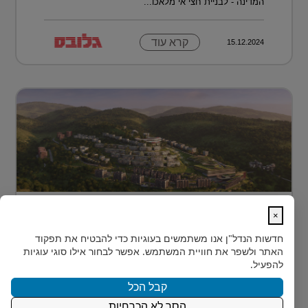
המדינה - לבניית חצי אי מלאכו...
קרא עוד
15.12.2024
מתחם מגורים פורץ דרך בלב טביליסי
×
בירת גאורג?...
חדשות הנדל"ן
אנו משתמשים בעוגיות כדי להבטיח את תפקוד
בלב טביליסי, בין השכונות המבוקשות Vake וSaburtalo, כ-2
האתר ולשפר את חוויית המשתמש. אפשר לבחור אילו סוגי עוגיות
ק"מ בלבד מהאוניברסיטה של העיר, מוקם TBILISI
להפעיל.
ACRES - פ...
קבל הכל
הסר לא הכרחיות