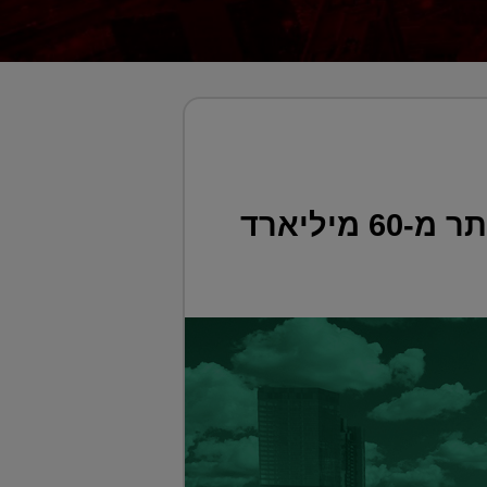
המספרים האמיתיים: אי־פינוי שדה דב יעלה למדינה יותר מ-60 מיליארד