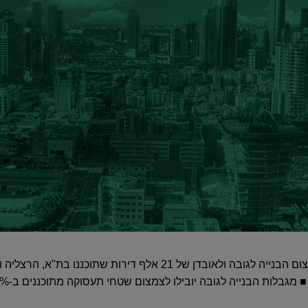
המשך הפעלת השדה יגרום לצמצום הבנייה לגובה ולאובדן של 21 אלף די