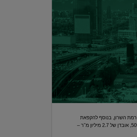
רות שתוכננו בת"א, הרצליה ורמת השרון, בנוסף להקפאת
16 אלף דירות בתוכנית רובע דב ■ מגבלות הבנייה לגובה יובילו לצמצום שטחי תעסוקה מתוכננים ב-50%, אובדן של 2.7 מיליון מ"ר –