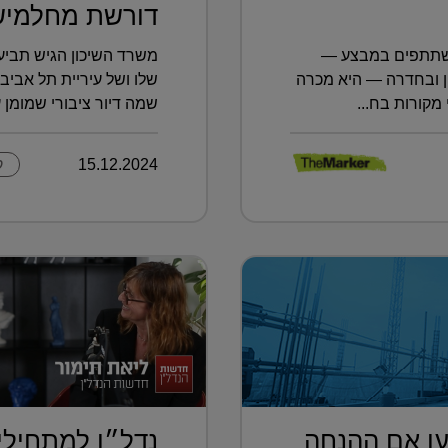
דורשת מחלמיש 1,314 ?.
שתתפים במבצע —
משרד השיכון הגיש תבי
ון ובחדרה — היא מכרה
שלו ושל עיריית תל אביב
שמה דיור ציבורי שמומן על
15.12.2024
ק
עו אם ההנחה
נדל״ן למתחילי