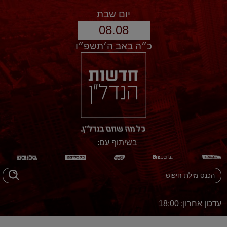
יום שבת
08.08
כ״ה באב ה׳תשפ״ו
בשיתוף עם:
עדכון אחרון: 18:00