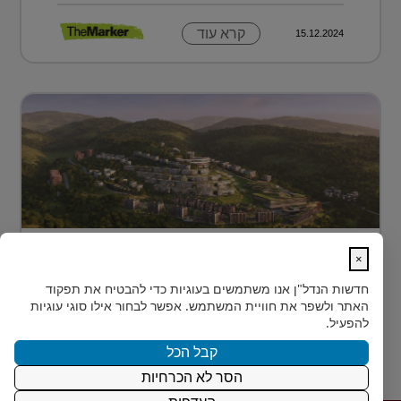
קרא עוד
15.12.2024
מתחם מגורים פורץ דרך בלב טביליסי
×
בירת גאורג?...
חדשות הנדל"ן
אנו משתמשים בעוגיות כדי להבטיח את תפקוד
בלב טביליסי, בין השכונות המבוקשות Vake וSaburtalo, כ-2
האתר ולשפר את חוויית המשתמש. אפשר לבחור אילו סוגי עוגיות
ק"מ בלבד מהאוניברסיטה של העיר, מוקם TBILISI
להפעיל.
ACRES - פ...
קבל הכל
הסר לא הכרחיות
קרא עוד
15.12.2024