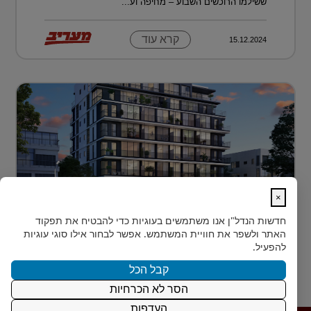
ששילמו הרוכשים השבוע – מחיפה וע...
קרא עוד
15.12.2024
×
לגור מעל כולם ועדיין להרגיש חלק מהעיר
חדשות הנדל"ן
אנו משתמשים בעוגיות כדי להבטיח את תפקוד
בלב הצפון-הישן של תל אביב, במרחק דקות הליכה ספורות
האתר ולשפר את חוויית המשתמש. אפשר לבחור אילו סוגי עוגיות
מהלוקיישנים האייקוניים ביותר בעיר, מציעה Rozio
להפעיל.
SELECTED - מותג הי?...
קבל הכל
הסר לא הכרחיות
קרא עוד
15.12.2024
העדפות