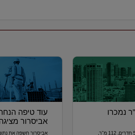
רות של 160 מ"ר נמכרו
עוד טיפה הנחה
אביסרור מציגה .
וגם: בעפולה נמכרה דירת גן בת 5.5 חדרים, 112 מ"ר,
אביסרור חשפה את נתונ