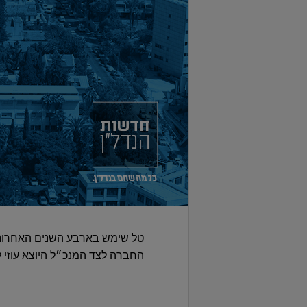
טל שימש בארבע השנים האחרונו
החברה לצד המנכ״ל היוצא עוזי לוי. לפני חודשיים הוא מונה למנכ״ל החברה