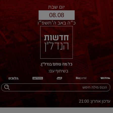
יום שבת
08.08
כ״ה באב ה׳תשפ״ו
בשיתוף עם:
עדכון אחרון: 21:00