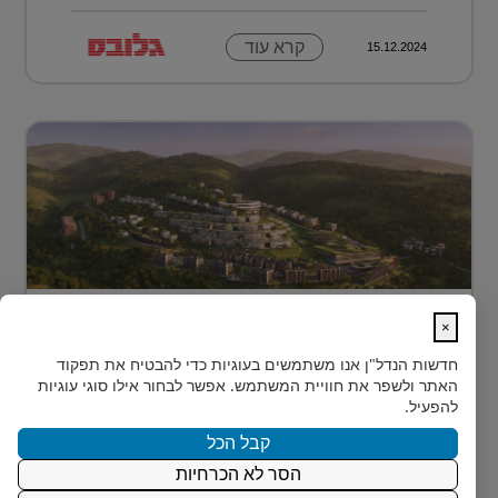
קרא עוד
15.12.2024
מתחם מגורים פורץ דרך בלב טביליסי
×
בירת גאורג?...
חדשות הנדל"ן
אנו משתמשים בעוגיות כדי להבטיח את תפקוד
בלב טביליסי, בין השכונות המבוקשות Vake וSaburtalo, כ-2
האתר ולשפר את חוויית המשתמש. אפשר לבחור אילו סוגי עוגיות
ק"מ בלבד מהאוניברסיטה של העיר, מוקם TBILISI
להפעיל.
ACRES - פ...
קבל הכל
הסר לא הכרחיות
קרא עוד
15.12.2024