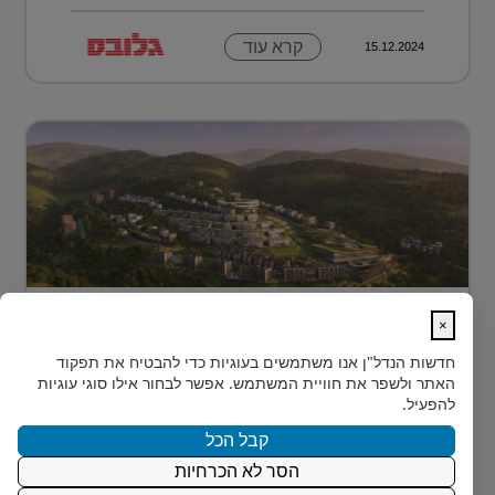
קרא עוד
15.12.2024
מתחם מגורים פורץ דרך בלב טביליסי
×
בירת גאורג?...
חדשות הנדל"ן
אנו משתמשים בעוגיות כדי להבטיח את תפקוד
בלב טביליסי, בין השכונות המבוקשות Vake וSaburtalo, כ-2
האתר ולשפר את חוויית המשתמש. אפשר לבחור אילו סוגי עוגיות
ק"מ בלבד מהאוניברסיטה של העיר, מוקם TBILISI
להפעיל.
ACRES - פ...
קבל הכל
הסר לא הכרחיות
קרא עוד
15.12.2024