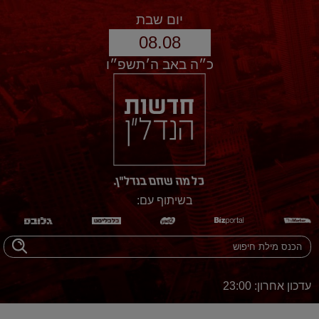
יום שבת
08.08
כ״ה באב ה׳תשפ״ו
בשיתוף עם:
עדכון אחרון: 23:00