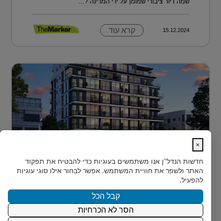
שמה דיור ציבורי שמומן על ידי המדינה ?...
קרא עוד
15.12.2024
×
לגור מעל כולם ועדיין להרגיש חלק מהעיר
חדשות הנדל"ן
אנו משתמשים בעוגיות כדי להבטיח את תפקוד
בלב הצפון-הישן של תל אביב, במרחק דקות הליכה ספורות
האתר ולשפר את חוויית המשתמש. אפשר לבחור אילו סוגי עוגיות
מהלוקיישנים האייקוניים ביותר בעיר, מציעה Rozio
להפעיל.
SELECTED - מותג הי?...
קבל הכל
הסר לא הכרחיות
קרא עוד
15.12.2024