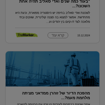
"בעוד כמה שנים ואדי סאליב תהיה אחת
השכונו?...
לשכונת ואדי סאליב בחיפה יש היסטוריה מפוארת, וכעת היא
מתחדשת. אפשר למצוא בה סצנה קולינרית, שווקים ובתי
מלאכה לצד דו-קיום בין יהודים וע...
קרא עוד
15.12.2024
מהפכת הדיור של זוהרן ממדאני מציתה
מלחמת מעמ?...
אחרי שניצח בבחירות לעיריית ניו יורק עם הבטחה להיאבק