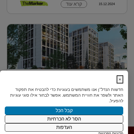
קרא עוד
15.12.2024
דירה בטביליסי בירת גאורגיה ב-70 אלף
×
דולר בלבד...
חדשות הנדל"ן
אנו משתמשים בעוגיות כדי להבטיח את תפקוד
כשחושבים על השקעות נדל"ן מעבר לים, מדינה אחת
האתר ולשפר את חוויית המשתמש. אפשר לבחור אילו סוגי עוגיות
נמצאת בשנים האחרונות בראש הרשימה של משקיעים
להפעיל.
ישראלים רבים: גאורגיה. ...
קבל הכל
הסר לא הכרחיות
קרא עוד
15.12.2024
העדפות
מדיניות הפרטיות