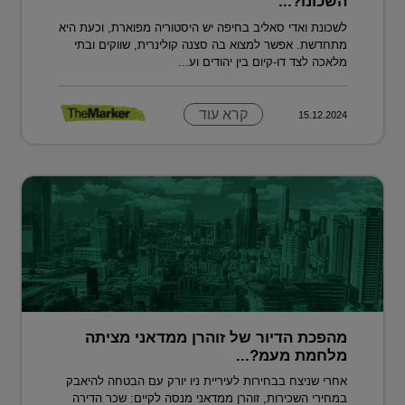
השכונו?...
לשכונת ואדי סאליב בחיפה יש היסטוריה מפוארת, וכעת היא
מתחדשת. אפשר למצוא בה סצנה קולינרית, שווקים ובתי
מלאכה לצד דו-קיום בין יהודים וע...
קרא עוד
15.12.2024
מהפכת הדיור של זוהרן ממדאני מציתה
מלחמת מעמ?...
אחרי שניצח בבחירות לעיריית ניו יורק עם הבטחה להיאבק
במחירי השכירות, זוהרן ממדאני מנסה לקיים: שכר הדירה