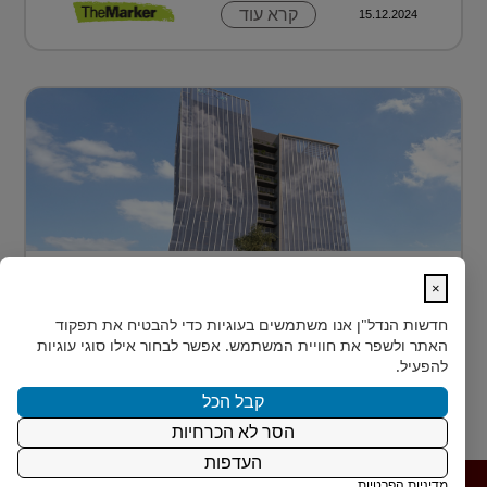
קרא עוד
15.12.2024
בית חדש לרפואה, חדשנות ומדע –
×
MEDIPORT תל השומ...
חדשות הנדל"ן
אנו משתמשים בעוגיות כדי להבטיח את תפקוד
MEDIPORT תל השומר - נבנה לפרוץ דרך אל המחר
האתר ולשפר את חוויית המשתמש. אפשר לבחור אילו סוגי עוגיות
בעולם הרפואה של המאה ה-21, קצב החדשנות אינו
להפעיל.
מאפשר מנ...
קבל הכל
הסר לא הכרחיות
קרא עוד
15.12.2024
העדפות
מדיניות הפרטיות