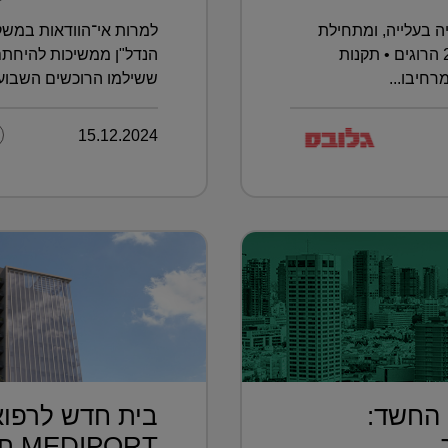
 בעלייה, ומתחילת
למרות אי־הוודאות במשק 
השנה נרשמו כבר 393 תאונות ו–29 הרוגים • תקנות
הנדל"ן ממשיכות להיחתם
רחיבו...
ששילמו הרוכשים השבוע –
15.12.2024
 החשד:
בית חדש לרפוא
..
MEDIPORT תל השומ...