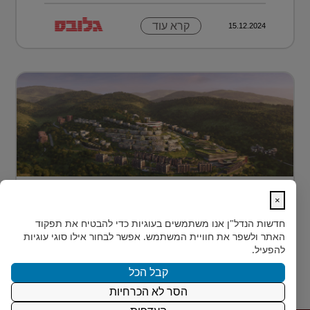
קרא עוד
15.12.2024
מתחם מגורים פורץ דרך בלב טביליסי
×
בירת גאורג?...
חדשות הנדל"ן
אנו משתמשים בעוגיות כדי להבטיח את תפקוד
בלב טביליסי, בין השכונות המבוקשות Vake וSaburtalo, כ-2
האתר ולשפר את חוויית המשתמש. אפשר לבחור אילו סוגי עוגיות
ק"מ בלבד מהאוניברסיטה של העיר, מוקם TBILISI
להפעיל.
ACRES - פ...
קבל הכל
הסר לא הכרחיות
קרא עוד
15.12.2024