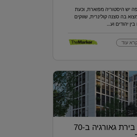
ה יש היסטוריה מפוארת, וכעת
א בה סצנה קולינרית, שווקים
ין יהודים וע...
רא עוד
דירה בטביליסי בירת גאורגיה ב-70
..