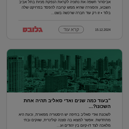
אביסרור חשפה את נתוניה לקראת הנפקת מניות בתל אביב
השבוע, והסגירה שהיא ממש קרובה להפסד בפרויקט שלה
בלוד • זו רק עוד חברה שרכשה בשנו...
קרא עוד
15.12.2024
"בעוד כמה שנים ואדי סאליב תהיה אחת
השכונו?...
לשכונת ואדי סאליב בחיפה יש היסטוריה מפוארת, וכעת היא
מתחדשת. אפשר למצוא בה סצנה קולינרית, שווקים ובתי
מלאכה לצד דו-קיום בין יהודים וע...