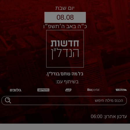
יום שבת
08.08
כ״ה באב ה׳תשפ״ו
בשיתוף עם:
עדכון אחרון: 06:00