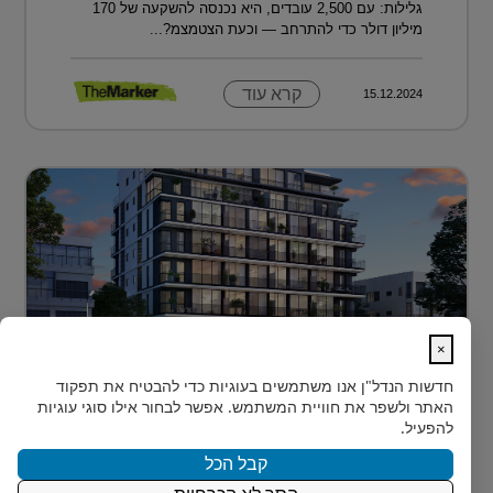
גלילות: עם 2,500 עובדים, היא נכנסה להשקעה של 170
מיליון דולר כדי להתרחב — וכעת הצטמצמ?...
קרא עוד
15.12.2024
×
לגור מעל כולם ועדיין להרגיש חלק מהעיר
חדשות הנדל"ן
אנו משתמשים בעוגיות כדי להבטיח את תפקוד
בלב הצפון-הישן של תל אביב, במרחק דקות הליכה ספורות
האתר ולשפר את חוויית המשתמש. אפשר לבחור אילו סוגי עוגיות
מהלוקיישנים האייקוניים ביותר בעיר, מציעה Rozio
להפעיל.
SELECTED - מותג הי?...
קבל הכל