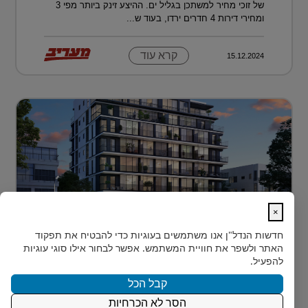
של זוכי מחיר למשתכן בגליל ים. ההיצע זינק ביותר מפי 3
ומחירי דירות 4 חדרים ירדו, בעוד ש...
קרא עוד
15.12.2024
×
לגור מעל כולם ועדיין להרגיש חלק מהעיר
חדשות הנדל"ן
אנו משתמשים בעוגיות כדי להבטיח את תפקוד
בלב הצפון-הישן של תל אביב, במרחק דקות הליכה ספורות
האתר ולשפר את חוויית המשתמש. אפשר לבחור אילו סוגי עוגיות
מהלוקיישנים האייקוניים ביותר בעיר, מציעה Rozio
להפעיל.
SELECTED - מותג הי?...
קבל הכל
הסר לא הכרחיות