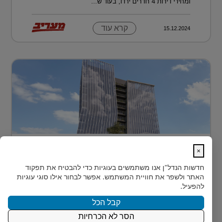
ומחירי דירות 4 חדרים ירדו, בעוד ש...
קרא עוד
15.12.2024
בית חדש לרפואה, חדשנות ומדע –
×
MEDIPORT תל השומ...
חדשות הנדל"ן
אנו משתמשים בעוגיות כדי להבטיח את תפקוד
MEDIPORT תל השומר - נבנה לפרוץ דרך אל המחר
האתר ולשפר את חוויית המשתמש. אפשר לבחור אילו סוגי עוגיות
בעולם הרפואה של המאה ה-21, קצב החדשנות אינו
להפעיל.
מאפשר מנ...
קבל הכל
הסר לא הכרחיות