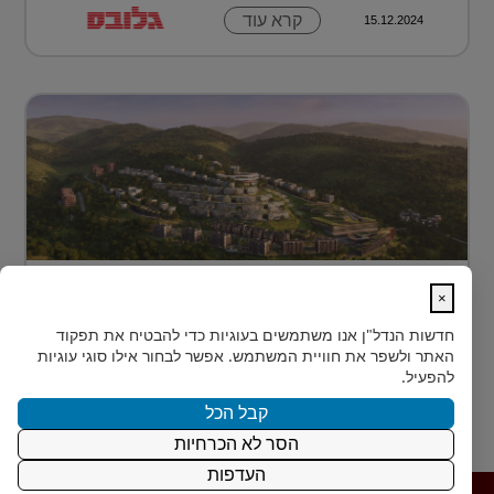
קרא עוד
15.12.2024
מתחם מגורים פורץ דרך בלב טביליסי
×
בירת גאורג?...
חדשות הנדל"ן
אנו משתמשים בעוגיות כדי להבטיח את תפקוד
בלב טביליסי, בין השכונות המבוקשות Vake וSaburtalo, כ-2
האתר ולשפר את חוויית המשתמש. אפשר לבחור אילו סוגי עוגיות
ק"מ בלבד מהאוניברסיטה של העיר, מוקם TBILISI
להפעיל.
ACRES - פ...
קבל הכל
הסר לא הכרחיות
קרא עוד
15.12.2024
העדפות