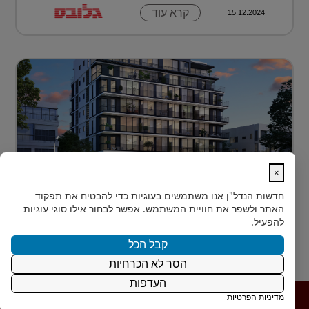
קרא עוד
15.12.2024
×
לגור מעל כולם ועדיין להרגיש חלק מהעיר
חדשות הנדל"ן
אנו משתמשים בעוגיות כדי להבטיח את תפקוד
בלב הצפון-הישן של תל אביב, במרחק דקות הליכה ספורות
האתר ולשפר את חוויית המשתמש. אפשר לבחור אילו סוגי עוגיות
מהלוקיישנים האייקוניים ביותר בעיר, מציעה Rozio
להפעיל.
SELECTED - מותג הי?...
קבל הכל
הסר לא הכרחיות
קרא עוד
15.12.2024
העדפות
מדיניות הפרטיות
פרטיות
|
תנאי
|
Powered by משרד דיגיטל