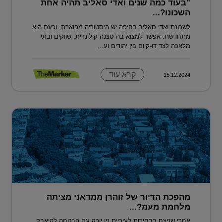
"בעוד כמה שנים ואדי סאליב תהיה אחת
השכונו?...
לשכונת ואדי סאליב בחיפה יש היסטוריה מפוארת, וכעת היא
מתחדשת. אפשר למצוא בה סצנה קולינרית, שווקים ובתי
מלאכה לצד דו-קיום בין יהודים וע...
קרא עוד
15.12.2024
מהפכת הדיור של זוהרן ממדאני מציתה
מלחמת מעמ?...
אחרי שניצח בבחירות לעיריית ניו יורק עם הבטחה להיאבק