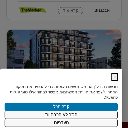
קרא עוד
15.12.2024
×
לגור מעל כולם ועדיין להרגיש חלק מהעיר
חדשות הנדל"ן
אנו משתמשים בעוגיות כדי להבטיח את תפקוד
בלב הצפון-הישן של תל אביב, במרחק דקות הליכה ספורות
האתר ולשפר את חוויית המשתמש. אפשר לבחור אילו סוגי עוגיות
מהלוקיישנים האייקוניים ביותר בעיר, מציעה Rozio
להפעיל.
SELECTED - מותג הי?...
קבל הכל
הסר לא הכרחיות
קרא עוד
15.12.2024
העדפות