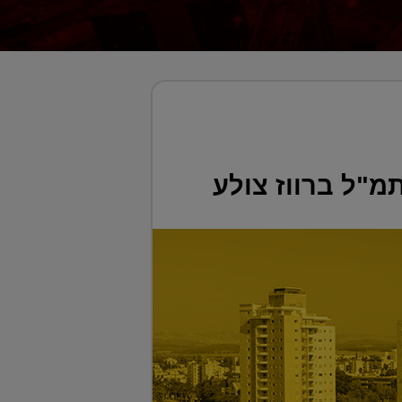
מ"ל ברווז צולע