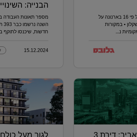
הבנייה: השינויי.
העתירה הוגשה בעקבות העלאה של פי 16 בארנונה על
מספר תאונות העבודה בא
לון • במקורות
מיות נ...
חדשות, שיכנסו לתוקף בא
15.12.2024
ק
בחמישית מחיר מתל אביב: דירת 3
לגור מעל כולם 