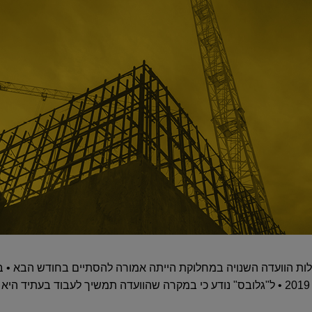
ת הוועדה השנויה במחלוקת הייתה אמורה להסתיים בחודש הבא • 
התוקף הוארך אוטומטית עד סוף 2019 • ל"גלובס" נודע כי במקרה שהוועדה תמשיך לעבוד