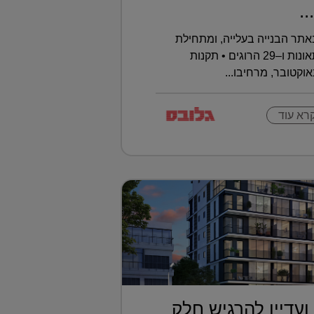
..
תר הבנייה בעלייה, ומתחילת
השנה נרשמו כבר 393 תאונות ו–29 הרוגים • תקנות
וקטובר, מרחיבו...
רא עוד
ועדיין להרגיש חלק