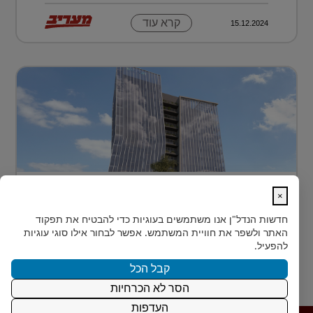
קרא עוד
15.12.2024
בית חדש לרפואה, חדשנות ומדע –
×
MEDIPORT תל השומ...
חדשות הנדל"ן
אנו משתמשים בעוגיות כדי להבטיח את תפקוד
MEDIPORT תל השומר - נבנה לפרוץ דרך אל המחר
האתר ולשפר את חוויית המשתמש. אפשר לבחור אילו סוגי עוגיות
בעולם הרפואה של המאה ה-21, קצב החדשנות אינו
להפעיל.
מאפשר מנ...
קבל הכל
הסר לא הכרחיות
קרא עוד
15.12.2024
העדפות