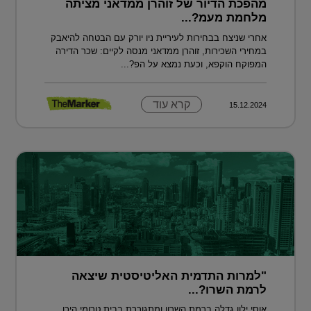
מהפכת הדיור של זוהרן ממדאני מציתה
מלחמת מעמ?...
אחרי שניצח בבחירות לעיריית ניו יורק עם הבטחה להיאבק
במחירי השכירות, זוהרן ממדאני מנסה לקיים: שכר הדירה
המפוקח הוקפא, וכעת נמצא על הפ?...
קרא עוד
15.12.2024
"למרות התדמית האליטיסטית שיצאה
לרמת השרו?...
אוסי ילון גדלה ברמת השרון ומתגוררת בבית טרומי היכן