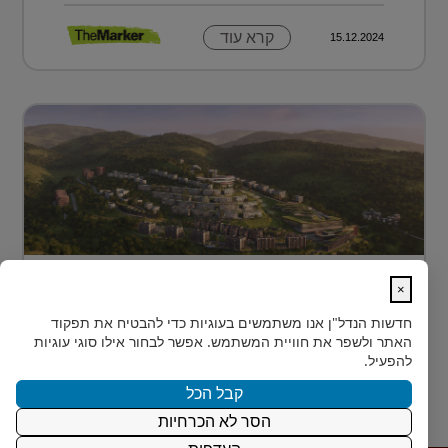
קרא עוד
15.12.2024
מתחם מגורים פורץ דרך בלב טביליסי
×
בירת גאורג?...
חדשות הנדל"ן
אנו משתמשים בעוגיות כדי להבטיח את תפקוד
בלב טביליסי, בין השכונות המבוקשות Vake וSaburtalo, כ-2
האתר ולשפר את חוויית המשתמש. אפשר לבחור אילו סוגי עוגיות
ק"מ בלבד מהאוניברסיטה של העיר, מוקם TBILISI
להפעיל.
ACRES - פ...
קבל הכל
הסר לא הכרחיות
קרא עוד
15.12.2024