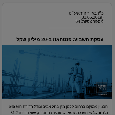
כ״ו באייר ה׳תשע״ט
(31.05.2019)
מספר צפיות: 64
עסקת השבוע: פנטהאוז ב-20 מיליון שקל
הבניין ממוקם ברחוב קלמן מגן בתל אביב וגודל הדירה הוא 545
מ"ר ■ על פי הערכת שמאי שהזמינה החברה, שווי הדירה 31.2