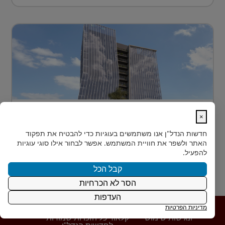
בית חדש לרפואה, חדשנות ומדע –
×
MEDIPORT תל השומ...
חדשות הנדל"ן
אנו משתמשים בעוגיות כדי להבטיח את תפקוד
MEDIPORT תל השומר - נבנה לפרוץ דרך אל המחר
האתר ולשפר את חוויית המשתמש. אפשר לבחור אילו סוגי עוגיות
בעולם הרפואה של המאה ה-21, קצב החדשנות אינו
להפעיל.
מאפשר מנ...
קבל הכל
הסר לא הכרחיות
קרא עוד
15.12.2024
העדפות
מדיניות הפרטיות
פרטיות
|
תנאי
|
Powered by משרד דיגיטל
ונגישות
שימוש
קלאוד כל הזכויות שמורות