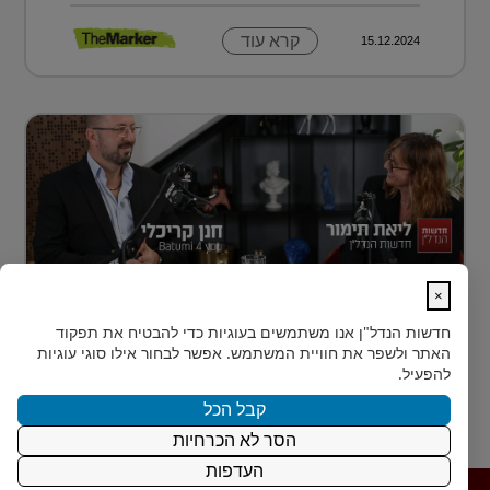
קרא עוד
15.12.2024
×
נדל״ן למתחילים: איך עושים את הצעד
חדשות הנדל"ן
אנו משתמשים בעוגיות כדי להבטיח את תפקוד
הראשון?
האתר ולשפר את חוויית המשתמש. אפשר לבחור אילו סוגי עוגיות
רבים מאיתנו הישראלים חולמים על השקעת נדל״ן – אבל
להפעיל.
נתקעים בשלב הראשון.
קבל הכל
הסר לא הכרחיות
קרא עוד
15.12.2024
העדפות