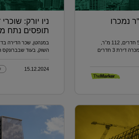
רות של 160 מ"ר נמכרו
ניו יורק: שוכרי
תופסים נתח מפ
וגם: בעפולה נמכרה דירת גן בת 5.5 חדרים, 112 מ"ר,
במנהטן, שכר הדירה בדי
תמורת 1.45 מיליון שקל ■ ובכמה נמכרה דירת 3 חדרים
השוק, בעוד שבברונקס הפער ע
15.12.2024
ק