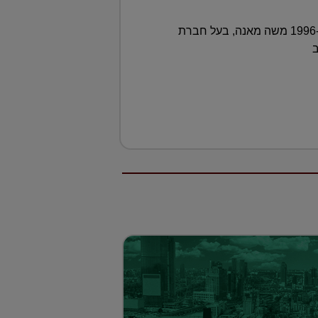
ענקית הטכנולוגיה רכשה את ה"מילק בילדינג" שבצ'לסי, בסכום הגבוה פי מאה מהסכום ששילם עליו ב-1996 משה מאנה, בעל חברת
ב