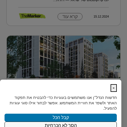
קרא עוד
15.12.2024
דירה בטביליסי בירת גאורגיה ב-70 אלף
×
דולר בלבד...
חדשות הנדל"ן
אנו משתמשים בעוגיות כדי להבטיח את תפקוד
כשחושבים על השקעות נדל"ן מעבר לים, מדינה אחת
האתר ולשפר את חוויית המשתמש. אפשר לבחור אילו סוגי עוגיות
נמצאת בשנים האחרונות בראש הרשימה של משקיעים
להפעיל.
ישראלים רבים: גאורגיה. ...
קבל הכל
הסר לא הכרחיות