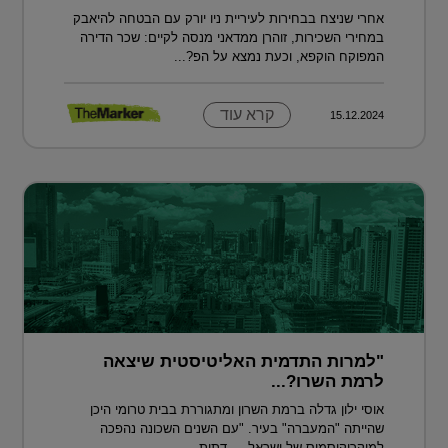
אחרי שניצח בבחירות לעיריית ניו יורק עם הבטחה להיאבק
במחירי השכירות, זוהרן ממדאני מנסה לקיים: שכר הדירה
המפוקח הוקפא, וכעת נמצא על הפ?...
קרא עוד
15.12.2024
"למרות התדמית האליטיסטית שיצאה
לרמת השרו?...
אוסי ילון גדלה ברמת השרון ומתגוררת בבית טרומי היכן
שהייתה "המעברה" בעיר. "עם השנים השכונה נהפכה
למיקרוקוסמוס של ישראל — דתית...