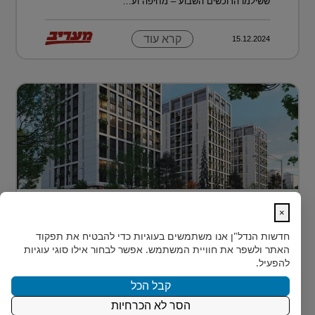
ששילמו הרוכשים השבוע – מחיפה וע...
קרא עוד
15.12.2024
דירה בטביליסי בירת גאורגיה ב-70 אלף
×
דולר בלבד...
חדשות הנדל"ן
אנו משתמשים בעוגיות כדי להבטיח את תפקוד
כשחושבים על השקעות נדל"ן מעבר לים, מדינה אחת
האתר ולשפר את חוויית המשתמש. אפשר לבחור אילו סוגי עוגיות
נמצאת בשנים האחרונות בראש הרשימה של משקיעים
להפעיל.
ישראלים רבים: גאורגיה. ...
קבל הכל
הסר לא הכרחיות