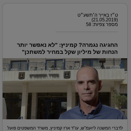
ט״ז באייר ה׳תשע״ט
(21.05.2019)
מספר צפיות: 58
החגיגה נגמרה? קמיניץ: "לא נאפשר יותר
הנחות של מיליון שקל במחיר למשתכן"
לדברי המשנה ליועמ"ש, עו"ד ארז קמיניץ, משרד המשפטים פועל