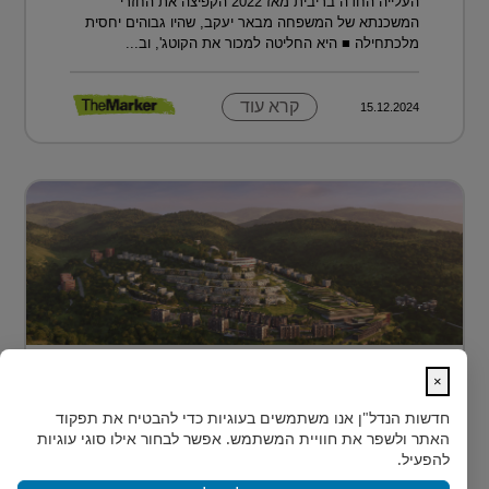
העלייה החדה בריבית מאז 2022 הקפיצה את החזרי
המשכנתא של המשפחה מבאר יעקב, שהיו גבוהים יחסית
מלכתחילה ■ היא החליטה למכור את הקוטג', וב...
קרא עוד
15.12.2024
מתחם מגורים פורץ דרך בלב טביליסי
×
בירת גאורג?...
חדשות הנדל"ן
אנו משתמשים בעוגיות כדי להבטיח את תפקוד
בלב טביליסי, בין השכונות המבוקשות Vake וSaburtalo, כ-2
האתר ולשפר את חוויית המשתמש. אפשר לבחור אילו סוגי עוגיות
ק"מ בלבד מהאוניברסיטה של העיר, מוקם TBILISI
להפעיל.
ACRES - פ...